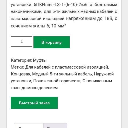
установки 5ПКНтпнг-LS-1-(6-10)-2нх6 с болтовыми
наконечниками, для 5-ти жильных медных кабелей с
напряжением до 1кВ, с
пластмассовой изоляцией
сечением жилы 6; 10 мм²
Количество товара Муфта 5ПКНтпнг-LS-1-(6-
В корзину
10)-2нх6 / 1П5КНТпНхнг-LS-1Мо
Категория:
Муфты
Метки:
Для кабелей с пластмассовой изоляцией
,
Концевая
,
Медный 5-ти жильный кабель
,
Наружной
установки
,
Пониженной горючести
,
С пониженным
газо-дымовыделением
Быстрый заказ