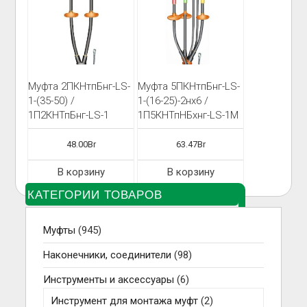
Муфта 2ПКНтпБнг-LS-
Муфта 5ПКНтпБнг-LS-
1-(35-50) /
1-(16-25)-2нх6 /
1П2КНТпБнг-LS-1
1П5КНТпНБхнг-LS-1М
48.00
Br
63.47
Br
В корзину
В корзину
КАТЕГОРИИ ТОВАРОВ
Муфты
(945)
Наконечники, соединители
(98)
Инструменты и аксессуары
(6)
Инструмент для монтажа муфт
(2)