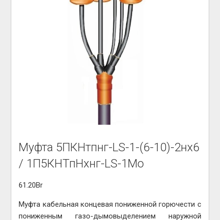
Муфта 5ПКНтпнг-LS-1-(6-10)-2нх6
/ 1П5КНТпНхнг-LS-1Мо
61.20
Br
Муфта кабельная концевая пониженной горючести c
пониженным газо-дымовыделением наружной