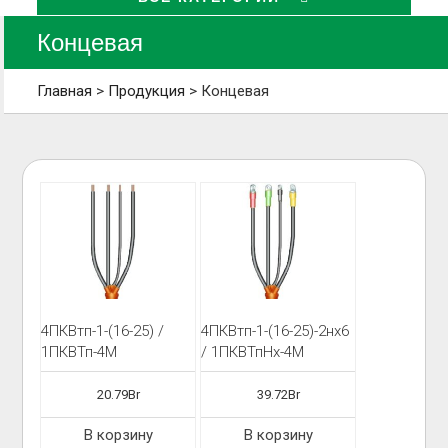
Концевая
Главная
>
Продукция
>
Концевая
4ПКВтп-1-(16-25) /
4ПКВтп-1-(16-25)-2нх6
1ПКВТп-4М
/ 1ПКВТпНх-4М
20.79
Br
39.72
Br
В корзину
В корзину