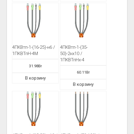
4ПКВтп-1-(16-25)-н6 /
4ПКВтп-1-(35-
1ПКВТпН-4М
50)-2нх10 /
1ПКВТпНх-4
31.98
Br
60.11
Br
В корзину
В корзину