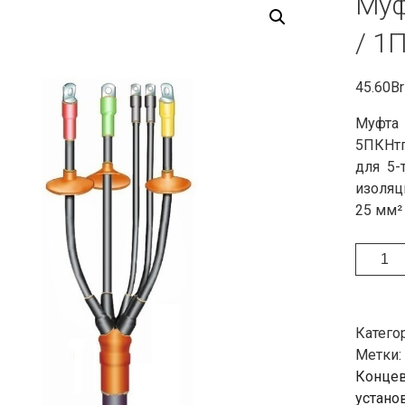
Муф
/ 1
45.60
Br
Муфта
5ПКНтп
для 5-
изоля
25 мм²
Количе
Катего
Метки:
Конце
устано