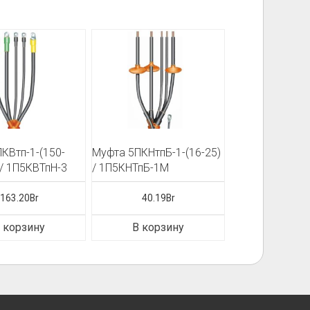
КВтп-1-(150-
Муфта 5ПКНтпБ-1-(16-25)
 / 1П5КВТпН-3
/ 1П5КНТпБ-1М
163.20
Br
40.19
Br
 корзину
В корзину