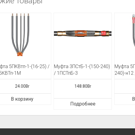
жие товары
фта 5ПКВтп-1-(16-25) /
Муфта 3ПСтБ-1-(150-240)
Муфта 5П
5КВТп-1М
/ 1ПСТпБ-3
240)-н12
24.00
Br
148.80
Br
В корзину
В
Подробнее