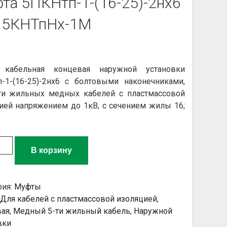
та 5ПКНтп-1-(16-25)-2нх6
П5КНТпНх-1М
 кабельная концевая наружной установки
-1-(16-25)-2нх6 с болтовыми наконечниками,
ти жильных медных кабелей с пластмассовой
цией
напряжением до 1кВ, с сечением жилы 16;
ство товара Муфта 5ПКНтп-1-(16-25)-2нх6 / 1П5КНТпНх
В корзину
рия:
Муфты
Для кабелей с пластмассовой изоляцией
,
вая
,
Медный 5-ти жильный кабель
,
Наружной
вки