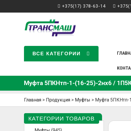
+375(17) 378-63-14
+375(
ВСЕ КАТЕГОРИИ
ГЛАВН
КОНТ
Муфта 5ПКНтп-1-(16-25)-2нх6 / 1П
Главная
>
Продукция
>
Муфты
>
Муфта 5ПКНтп-1
КАТЕГОРИИ ТОВАРОВ
Муфты
(945)