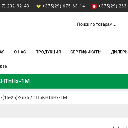
17) 232-92-43
+375(29) 675-63-14
+375(29) 263
АЯ
О НАС
ПРОДУКЦИЯ
СЕРТИФИКАТЫ
ДИЛЕР
АКТЫ
5КНТпНх-1М
-(16-25)-2нх6 / 1П5КНТпНх-1М