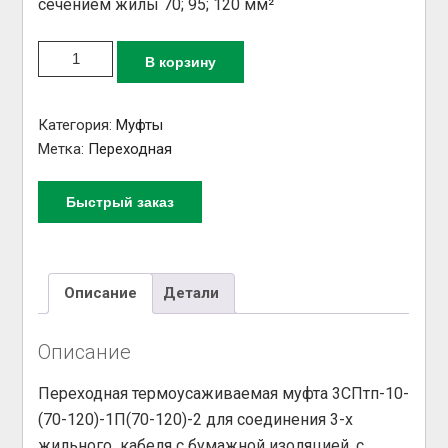
сечением жилы 70; 95; 120 мм²
Количество товара Муфта переходная
В корзину
3СПтп-10-(70-120)-1П(70-120)-2 / 10СТпП-8
Категория:
Муфты
Метка:
Переходная
Быстрый заказ
Описание
Детали
Описание
Переходная термоусаживаемая муфта 3СПтп-10-
(70-120)-1П(70-120)-2 для соединения 3-х
жильного кабеля с бумажной изоляцией, с