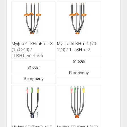
Муфта 4ПКНтпБнг-LS-
Муфта 5ПКНтп-1-(70-
(150-240) /
120) / 1П5КНТп-2
1ПКНТпБнг-LS-6
51.60
Br
81.60
Br
В корзину
В корзину